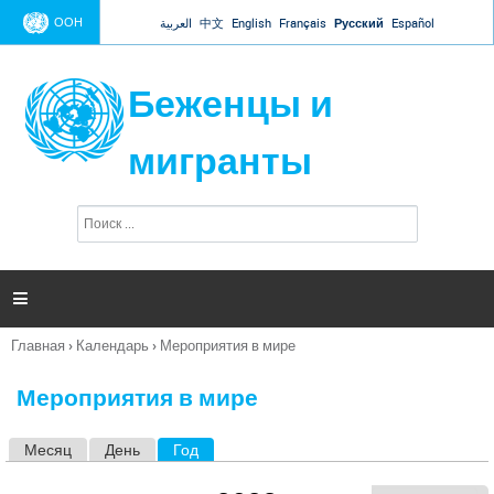
Jump to navigation
ООН
العربية
中文
English
Français
Русский
Español
Беженцы и
мигранты
П
Ф
о
о
и
р
с
к
м

а
п
Главная
›
Календарь
›
Мероприятия в мире
о
Вы
и
здесь
с
Мероприятия в мире
к
а
Месяц
День
Год
(активная вкладка)
Г
л