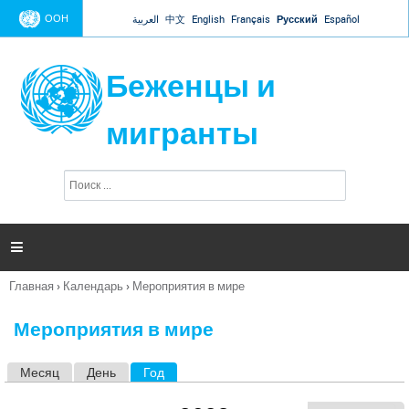
Jump to navigation
ООН
العربية
中文
English
Français
Русский
Español
Беженцы и
мигранты
П
Ф
о
о
и
р
с
к
м

а
п
Главная
›
Календарь
›
Мероприятия в мире
о
Вы
и
здесь
с
Мероприятия в мире
к
а
Месяц
День
Год
(активная вкладка)
Г
л