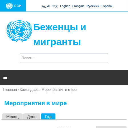
Jump to navigation
ООН
العربية
中文
English
Français
Русский
Español
Беженцы и
мигранты
П
Ф
о
о
и
р
с
к
м

а
п
Главная
›
Календарь
›
Мероприятия в мире
о
Вы
и
здесь
с
Мероприятия в мире
к
а
Месяц
День
Год
(активная вкладка)
Г
л