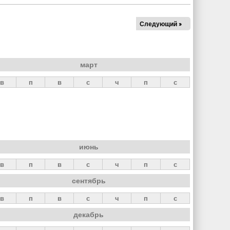
Следующий »
март
в
п
в
с
ч
п
с
июнь
в
п
в
с
ч
п
с
сентябрь
в
п
в
с
ч
п
с
декабрь