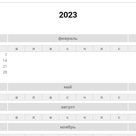
2023
февраль
в
п
в
с
ч
п
с
7
14
21
28
май
в
п
в
с
ч
п
с
август
в
п
в
с
ч
п
с
ноябрь