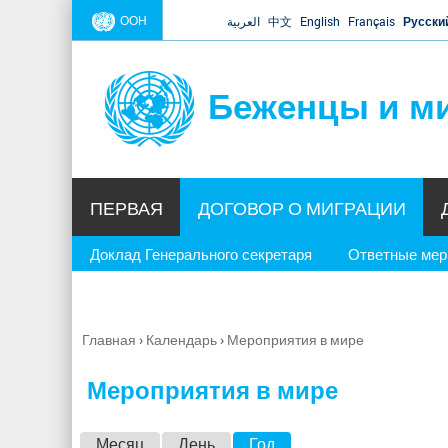
ООН
العربية
中文
English
Français
Русски
Беженцы и м
ПЕРВАЯ
ДОГОВОР О МИГРАЦИИ
Доклад Генерального секретаря
Ответные ме
Главная
›
Календарь
›
Мероприятия в мире
Вы
здесь
Мероприятия в мире
Г
Месяц
День
Год
(активная вкладка)