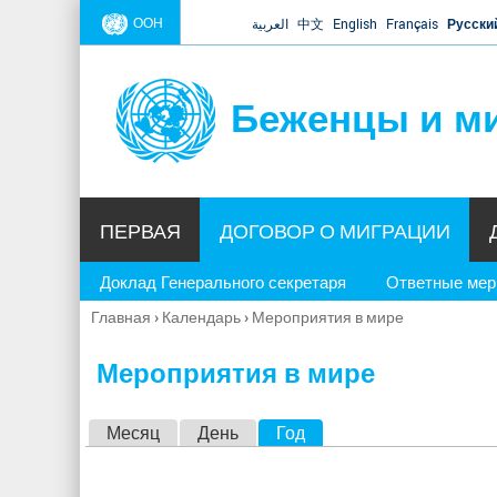
ООН
العربية
中文
English
Français
Русски
Беженцы и м
ПЕРВАЯ
ДОГОВОР О МИГРАЦИИ
Доклад Генерального секретаря
Ответные ме
Главная
›
Календарь
›
Мероприятия в мире
Вы
здесь
Мероприятия в мире
Г
Месяц
День
Год
(активная вкладка)
л
а