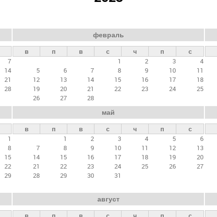
февраль
в
п
в
с
ч
п
с
7
1
2
3
4
14
5
6
7
8
9
10
11
21
12
13
14
15
16
17
18
28
19
20
21
22
23
24
25
26
27
28
май
в
п
в
с
ч
п
с
1
1
2
3
4
5
6
8
7
8
9
10
11
12
13
15
14
15
16
17
18
19
20
22
21
22
23
24
25
26
27
29
28
29
30
31
август
в
п
в
с
ч
п
с