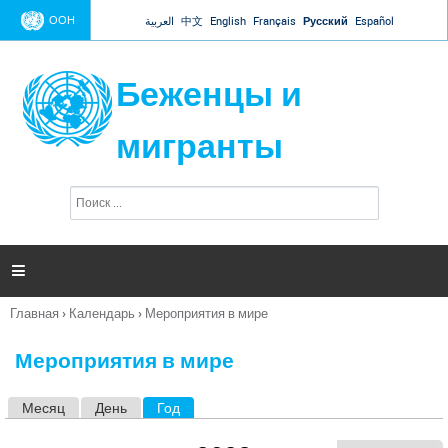
Jump to navigation
ООН
العربية
中文
English
Français
Русский
Español
Беженцы и
мигранты
П
Ф
о
о
и
р
с
к
м

а
п
Главная
›
Календарь
›
Мероприятия в мире
о
Вы
и
здесь
с
Мероприятия в мире
к
а
Месяц
День
Год
(активная вкладка)
Г
л