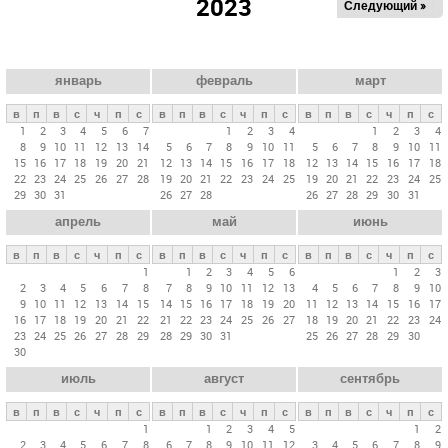
2023
Следующий »
а
в
н
ы
январь
февраль
март
е
в
п
в
с
ч
п
с
в
п
в
с
ч
п
с
в
п
в
с
ч
п
с
в
1
2
3
4
5
6
7
1
2
3
4
1
2
3
4
8
9
10
11
12
13
14
5
6
7
8
9
10
11
5
6
7
8
9
10
11
к
15
16
17
18
19
20
21
12
13
14
15
16
17
18
12
13
14
15
16
17
18
л
22
23
24
25
26
27
28
19
20
21
22
23
24
25
19
20
21
22
23
24
25
29
30
31
26
27
28
26
27
28
29
30
31
а
апрель
май
июнь
д
к
в
п
в
с
ч
п
с
в
п
в
с
ч
п
с
в
п
в
с
ч
п
с
и
1
1
2
3
4
5
6
1
2
3
2
3
4
5
6
7
8
7
8
9
10
11
12
13
4
5
6
7
8
9
10
9
10
11
12
13
14
15
14
15
16
17
18
19
20
11
12
13
14
15
16
17
16
17
18
19
20
21
22
21
22
23
24
25
26
27
18
19
20
21
22
23
24
23
24
25
26
27
28
29
28
29
30
31
25
26
27
28
29
30
30
июль
август
сентябрь
в
п
в
с
ч
п
с
в
п
в
с
ч
п
с
в
п
в
с
ч
п
с
1
1
2
3
4
5
1
2
2
3
4
5
6
7
8
6
7
8
9
10
11
12
3
4
5
6
7
8
9