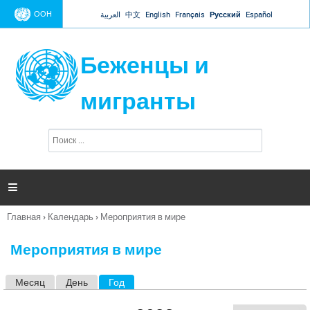
Jump to navigation
ООН
العربية
中文
English
Français
Русский
Español
Беженцы и
мигранты
П
Ф
о
о
и
р
с
к
м

а
п
Главная
›
Календарь
›
Мероприятия в мире
о
Вы
и
здесь
с
Мероприятия в мире
к
а
Месяц
День
Год
(активная вкладка)
Г
л