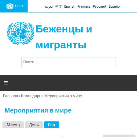
Jump to navigation
ООН
العربية
中文
English
Français
Русский
Español
Беженцы и
мигранты
П
Ф
о
о
и
р
с
к
м

а
п
Главная
›
Календарь
›
Мероприятия в мире
о
Вы
и
здесь
с
Мероприятия в мире
к
а
Месяц
День
Год
(активная вкладка)
Г
л