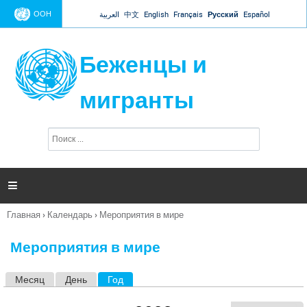
Jump to navigation
ООН
العربية
中文
English
Français
Русский
Español
Беженцы и
мигранты
П
Ф
о
о
и
р
с
к
м

а
п
Главная
›
Календарь
›
Мероприятия в мире
о
Вы
и
здесь
с
Мероприятия в мире
к
а
Месяц
День
Год
(активная вкладка)
Г
л