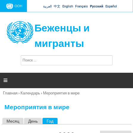
Jump to navigation
ООН
العربية
中文
English
Français
Русский
Español
Беженцы и
мигранты
П
Ф
о
о
и
р
с
к
м

а
п
Главная
›
Календарь
›
Мероприятия в мире
о
Вы
и
здесь
с
Мероприятия в мире
к
а
Месяц
День
Год
(активная вкладка)
Г
л