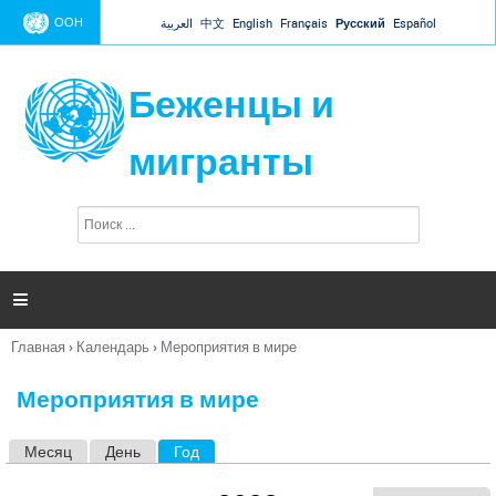
Jump to navigation
ООН
العربية
中文
English
Français
Русский
Español
Беженцы и
мигранты
П
Ф
о
о
и
р
с
к
м

а
п
Главная
›
Календарь
›
Мероприятия в мире
о
Вы
и
здесь
с
Мероприятия в мире
к
а
Месяц
День
Год
(активная вкладка)
Г
л