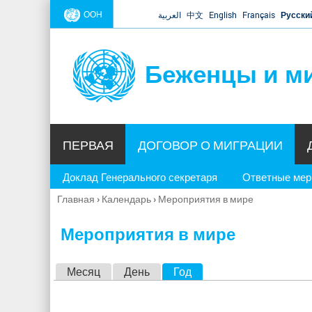
ООН
العربية
中文
English
Français
Русски
Беженцы и м
ПЕРВАЯ
ДОГОВОР О МИГРАЦИИ
Доклад Генерального секретаря
Ответные ме
Главная
›
Календарь
›
Мероприятия в мире
Вы
здесь
Мероприятия в мире
Г
Месяц
День
Год
(активная вкладка)
л
а