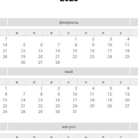
февраль
в
п
в
с
ч
п
с
7
1
2
3
4
14
5
6
7
8
9
10
11
21
12
13
14
15
16
17
18
28
19
20
21
22
23
24
25
26
27
28
май
в
п
в
с
ч
п
с
1
1
2
3
4
5
6
8
7
8
9
10
11
12
13
15
14
15
16
17
18
19
20
22
21
22
23
24
25
26
27
29
28
29
30
31
август
в
п
в
с
ч
п
с