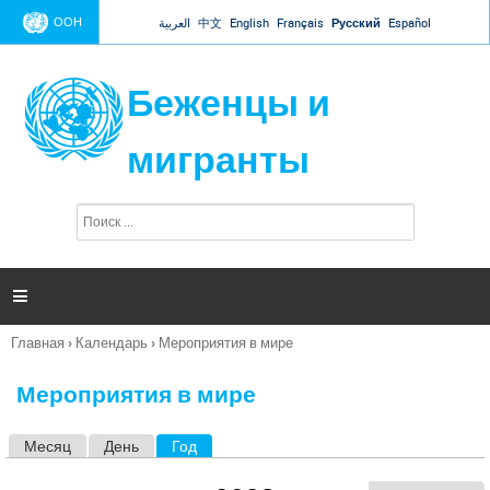
Jump to navigation
ООН
العربية
中文
English
Français
Русский
Español
Беженцы и
мигранты
П
Ф
о
о
и
р
с
к
м

а
п
Главная
›
Календарь
›
Мероприятия в мире
о
Вы
и
здесь
с
Мероприятия в мире
к
а
Месяц
День
Год
(активная вкладка)
Г
л