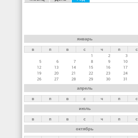
л
а
в
н
январь
ы
в
п
в
с
ч
п
с
е
1
2
3
в
5
6
7
8
9
10
к
12
13
14
15
16
17
19
20
21
22
23
24
л
26
27
28
29
30
31
а
апрель
д
в
п
в
с
ч
п
с
к
июль
и
в
п
в
с
ч
п
с
октябрь