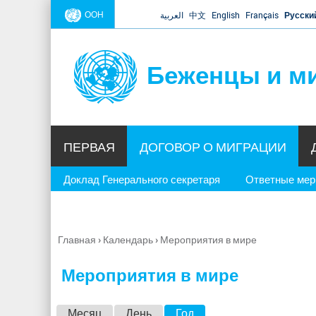
ООН
العربية
中文
English
Français
Русски
Беженцы и м
ПЕРВАЯ
ДОГОВОР О МИГРАЦИИ
Доклад Генерального секретаря
Ответные ме
Главная
›
Календарь
›
Мероприятия в мире
Вы
здесь
Мероприятия в мире
Г
Месяц
День
Год
(активная вкладка)