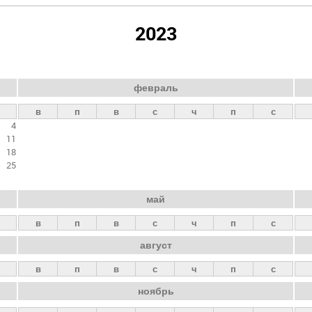
2023
февраль
в
п
в
с
ч
п
с
4
11
18
25
май
в
п
в
с
ч
п
с
август
в
п
в
с
ч
п
с
ноябрь