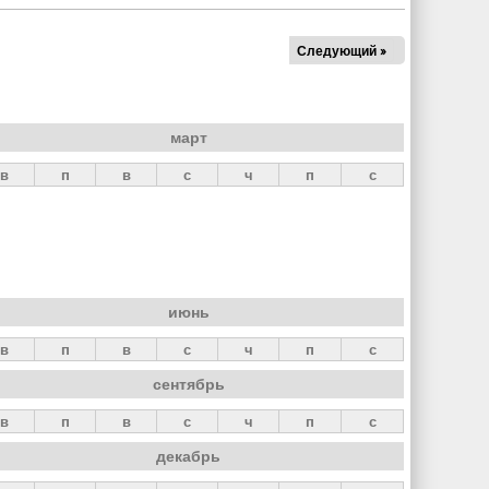
Следующий »
март
в
п
в
с
ч
п
с
июнь
в
п
в
с
ч
п
с
сентябрь
в
п
в
с
ч
п
с
декабрь