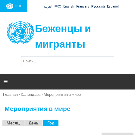
Jump to navigation
ООН
العربية
中文
English
Français
Русский
Español
Беженцы и
мигранты
П
Ф
о
о
и
р
с
к
м

а
п
Главная
›
Календарь
›
Мероприятия в мире
о
Вы
и
здесь
с
Мероприятия в мире
к
а
Месяц
День
Год
(активная вкладка)
Г
л