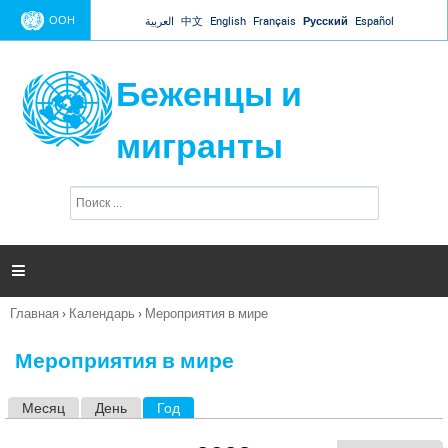
Jump to navigation
ООН
العربية
中文
English
Français
Русский
Español
Беженцы и
мигранты
П
Ф
о
о
и
р
с
к
м

а
п
Главная
›
Календарь
›
Мероприятия в мире
о
Вы
и
здесь
с
Мероприятия в мире
к
а
Месяц
День
Год
(активная вкладка)
Г
л