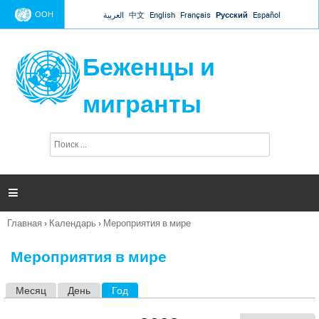
Jump to navigation
ООН
العربية
中文
English
Français
Русский
Español
Беженцы и
мигранты
П
Ф
о
о
и
р
с
к
м

а
п
Главная
›
Календарь
›
Мероприятия в мире
о
Вы
и
здесь
с
Мероприятия в мире
к
а
Месяц
День
Год
(активная вкладка)
Г
л