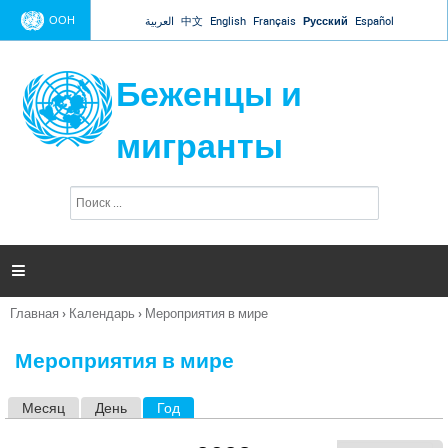
Jump to navigation
ООН
العربية
中文
English
Français
Русский
Español
Беженцы и
мигранты
П
Ф
о
о
и
р
с
к
м

а
п
Главная
›
Календарь
›
Мероприятия в мире
о
Вы
и
здесь
с
Мероприятия в мире
к
а
Месяц
День
Год
(активная вкладка)
Г
л