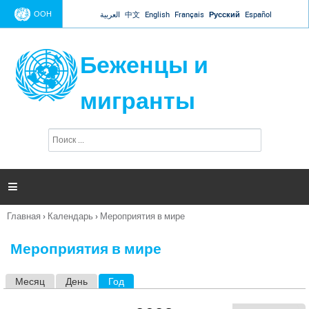
Jump to navigation
ООН
العربية
中文
English
Français
Русский
Español
Беженцы и
мигранты
П
Ф
о
о
и
р
с
к
м

а
п
Главная
›
Календарь
›
Мероприятия в мире
о
Вы
и
здесь
с
Мероприятия в мире
к
а
Месяц
День
Год
(активная вкладка)
Г
л