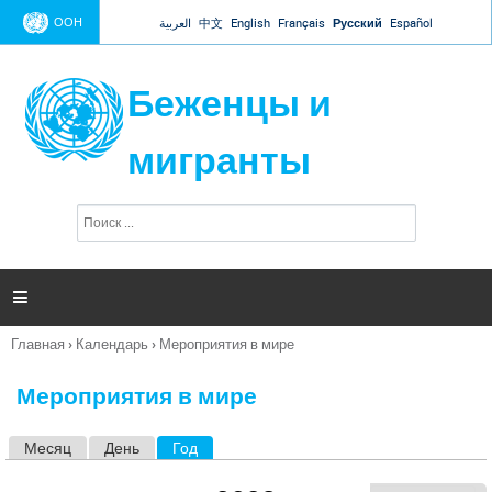
Jump to navigation
ООН
العربية
中文
English
Français
Русский
Español
Беженцы и
мигранты
П
Ф
о
о
и
р
с
к
м

а
п
Главная
›
Календарь
›
Мероприятия в мире
о
Вы
и
здесь
с
Мероприятия в мире
к
а
Месяц
День
Год
(активная вкладка)
Г
л