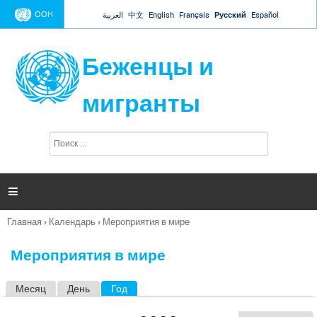
Jump to navigation
ООН
العربية
中文
English
Français
Русский
Español
Беженцы и
мигранты
П
Ф
о
о
и
р
с
к
м

а
п
Главная
›
Календарь
›
Мероприятия в мире
о
Вы
и
здесь
с
Мероприятия в мире
к
а
Месяц
День
Год
(активная вкладка)
Г
л