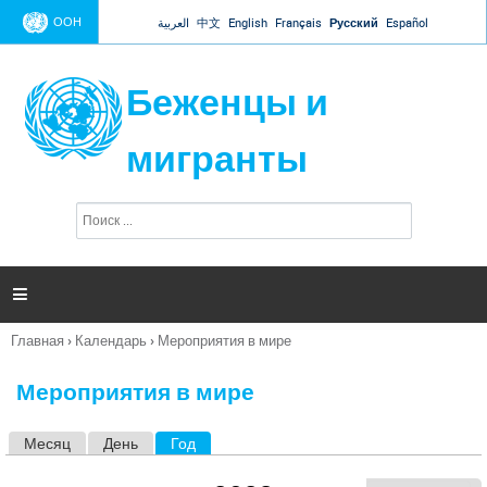
Jump to navigation
ООН
العربية
中文
English
Français
Русский
Español
Беженцы и
мигранты
П
Ф
о
о
и
р
с
к
м

а
п
Главная
›
Календарь
›
Мероприятия в мире
о
Вы
и
здесь
с
Мероприятия в мире
к
а
Месяц
День
Год
(активная вкладка)
Г
л