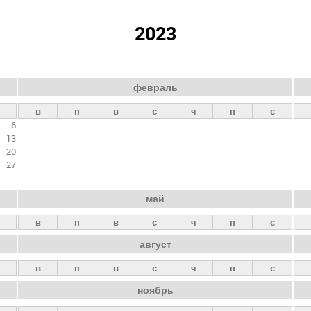
2023
февраль
в
п
в
с
ч
п
с
6
13
20
27
май
в
п
в
с
ч
п
с
август
в
п
в
с
ч
п
с
ноябрь