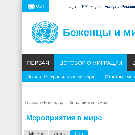
ООН
العربية
中文
English
Français
Русски
Беженцы и м
ПЕРВАЯ
ДОГОВОР О МИГРАЦИИ
Доклад Генерального секретаря
Ответные ме
Главная
›
Календарь
›
Мероприятия в мире
Вы
здесь
Мероприятия в мире
Г
Месяц
День
Год
(активная вкладка)