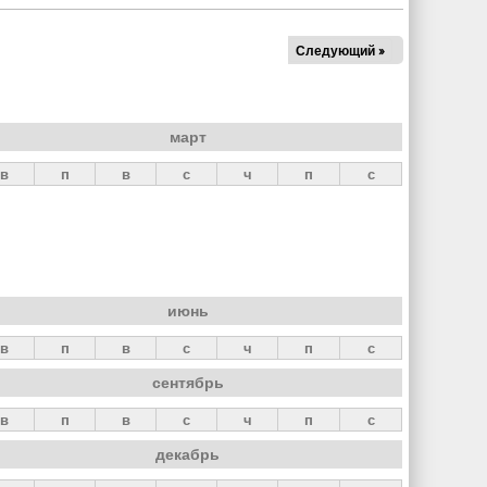
Следующий »
март
в
п
в
с
ч
п
с
июнь
в
п
в
с
ч
п
с
сентябрь
в
п
в
с
ч
п
с
декабрь