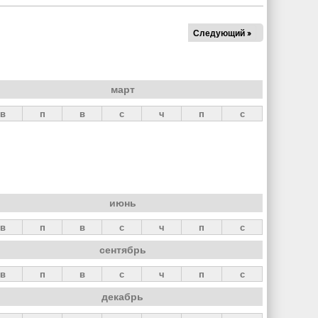
Следующий »
март
в
п
в
с
ч
п
с
июнь
в
п
в
с
ч
п
с
сентябрь
в
п
в
с
ч
п
с
декабрь