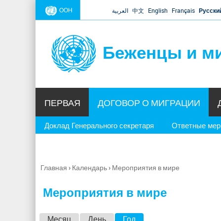
ООН
العربية
中文
English
Français
Русски
Беженцы и м
ПЕРВАЯ
ДОГОВОР О МИГРАЦИИ
Доклад Генерального секретаря
Ответные ме
Главная
›
Календарь
›
Мероприятия в мире
Вы
здесь
Мероприятия в мире
Г
Месяц
День
Год
(активная вкладка)