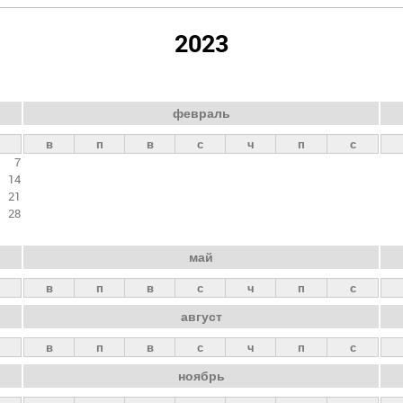
2023
февраль
в
п
в
с
ч
п
с
7
14
21
28
май
в
п
в
с
ч
п
с
август
в
п
в
с
ч
п
с
ноябрь