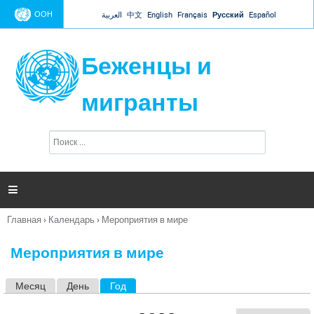
Jump to navigation
ООН
العربية
中文
English
Français
Русский
Español
Беженцы и
мигранты
П
Ф
о
о
и
р
с
к
м

а
п
Главная
›
Календарь
›
Мероприятия в мире
о
Вы
и
здесь
с
Мероприятия в мире
к
а
Месяц
День
Год
(активная вкладка)
Г
л