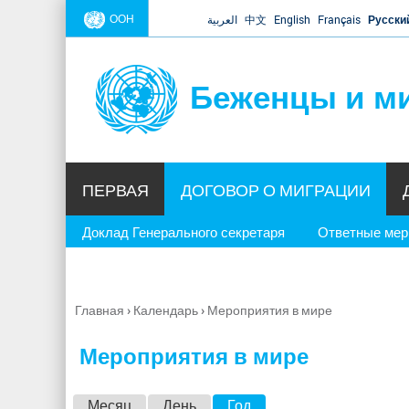
ООН
العربية
中文
English
Français
Русски
Беженцы и м
ПЕРВАЯ
ДОГОВОР О МИГРАЦИИ
Доклад Генерального секретаря
Ответные ме
Главная
›
Календарь
›
Мероприятия в мире
Вы
здесь
Мероприятия в мире
Г
Месяц
День
Год
(активная вкладка)