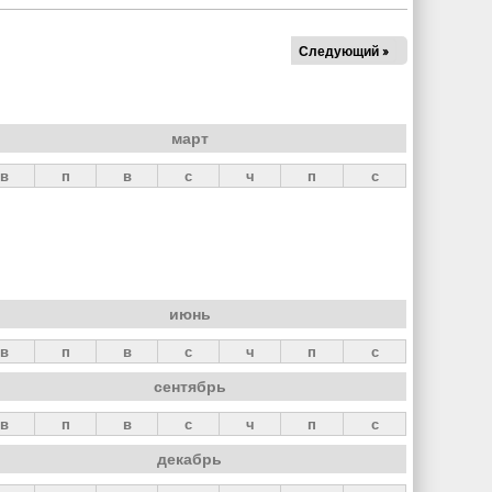
Следующий »
март
в
п
в
с
ч
п
с
июнь
в
п
в
с
ч
п
с
сентябрь
в
п
в
с
ч
п
с
декабрь