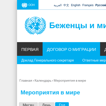
ООН
العربية
中文
English
Français
Русски
Беженцы и м
ПЕРВАЯ
ДОГОВОР О МИГРАЦИИ
Доклад Генерального секретаря
Ответные ме
Главная
›
Календарь
›
Мероприятия в мире
Вы
здесь
Мероприятия в мире
Г
Месяц
День
Год
(активная вкладка)