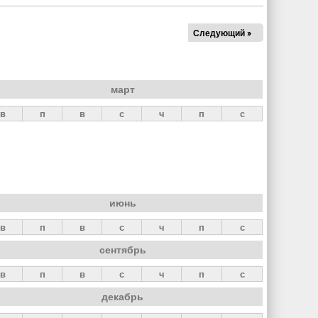
Следующий »
март
в
п
в
с
ч
п
с
июнь
в
п
в
с
ч
п
с
сентябрь
в
п
в
с
ч
п
с
декабрь