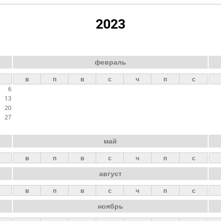
2023
февраль
в
п
в
с
ч
п
с
6
13
20
27
май
в
п
в
с
ч
п
с
август
в
п
в
с
ч
п
с
ноябрь