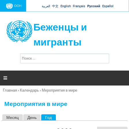
Jump to navigation
ООН
العربية
中文
English
Français
Русский
Español
Беженцы и
мигранты
П
Ф
о
о
и
р
с
к
м

а
п
Главная
›
Календарь
›
Мероприятия в мире
о
Вы
и
здесь
с
Мероприятия в мире
к
а
Месяц
День
Год
(активная вкладка)
Г
л