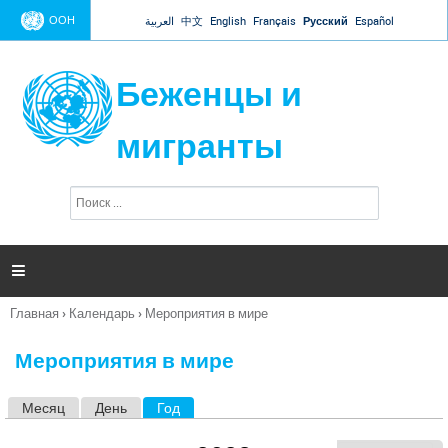
Jump to navigation
ООН
العربية
中文
English
Français
Русский
Español
Беженцы и
мигранты
П
Ф
о
о
и
р
с
к
м

а
п
Главная
›
Календарь
›
Мероприятия в мире
о
Вы
и
здесь
с
Мероприятия в мире
к
а
Месяц
День
Год
(активная вкладка)
Г
л