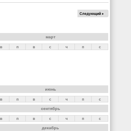
Следующий »
март
в
п
в
с
ч
п
с
июнь
в
п
в
с
ч
п
с
сентябрь
в
п
в
с
ч
п
с
декабрь