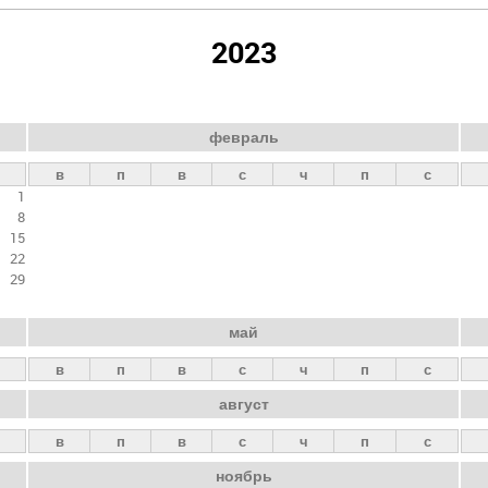
2023
февраль
в
п
в
с
ч
п
с
1
8
15
22
29
май
в
п
в
с
ч
п
с
август
в
п
в
с
ч
п
с
ноябрь