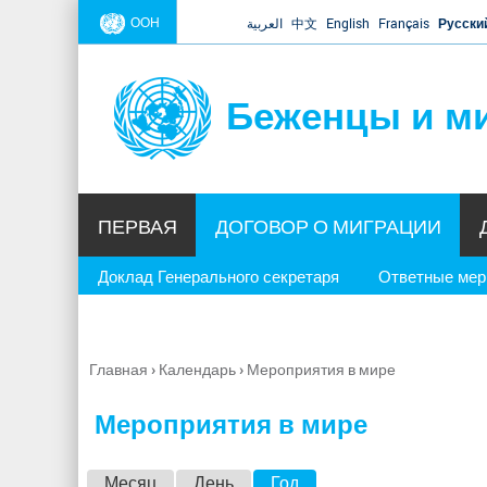
ООН
العربية
中文
English
Français
Русски
Беженцы и м
ПЕРВАЯ
ДОГОВОР О МИГРАЦИИ
Доклад Генерального секретаря
Ответные ме
Главная
›
Календарь
›
Мероприятия в мире
Вы
здесь
Мероприятия в мире
Г
Месяц
День
Год
(активная вкладка)