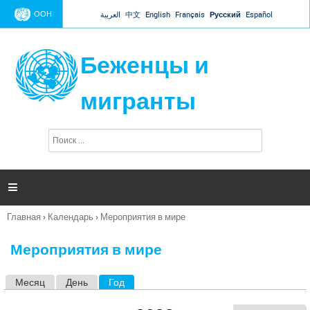
Jump to navigation
ООН
العربية
中文
English
Français
Русский
Español
Беженцы и
мигранты
П
Ф
о
о
и
р
с
к
м

а
п
Главная
›
Календарь
›
Мероприятия в мире
о
Вы
и
здесь
с
Мероприятия в мире
к
а
Месяц
День
Год
(активная вкладка)
Г
л