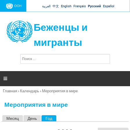
Jump to navigation
ООН
العربية
中文
English
Français
Русский
Español
Беженцы и
мигранты
П
Ф
о
о
и
р
с
к
м

а
п
Главная
›
Календарь
›
Мероприятия в мире
о
Вы
и
здесь
с
Мероприятия в мире
к
а
Месяц
День
Год
(активная вкладка)
Г
л