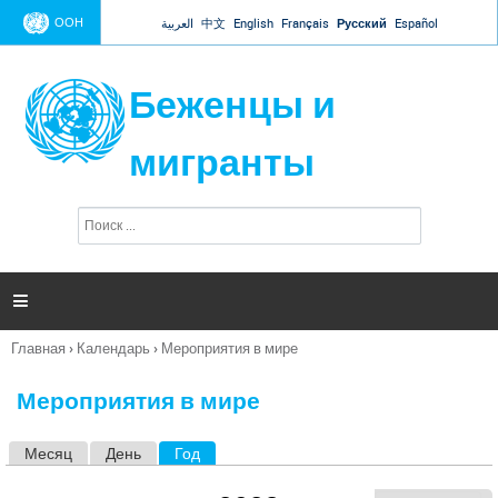
Jump to navigation
ООН
العربية
中文
English
Français
Русский
Español
Беженцы и
мигранты
П
Ф
о
о
и
р
с
к
м

а
п
Главная
›
Календарь
›
Мероприятия в мире
о
Вы
и
здесь
с
Мероприятия в мире
к
а
Месяц
День
Год
(активная вкладка)
Г
л