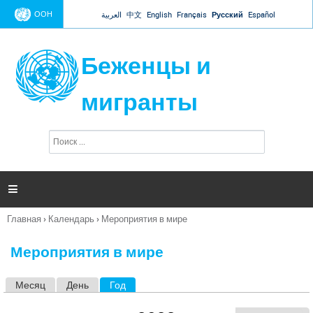
Jump to navigation
ООН
العربية
中文
English
Français
Русский
Español
Беженцы и
мигранты
П
Ф
о
о
и
р
с
к
м

а
п
Главная
›
Календарь
›
Мероприятия в мире
о
Вы
и
здесь
с
Мероприятия в мире
к
а
Месяц
День
Год
(активная вкладка)
Г
л