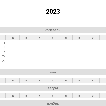
2023
февраль
в
п
в
с
ч
п
с
1
8
15
22
29
май
в
п
в
с
ч
п
с
август
в
п
в
с
ч
п
с
ноябрь