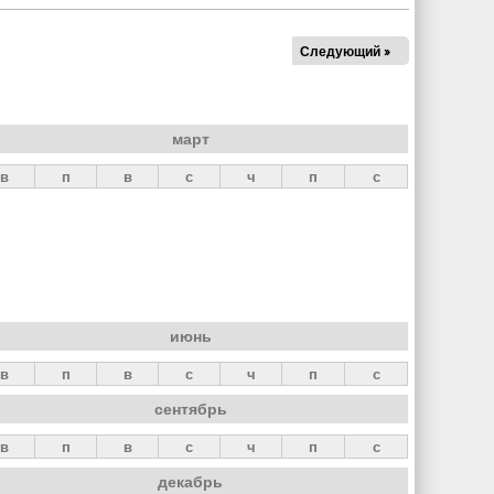
Следующий »
март
в
п
в
с
ч
п
с
июнь
в
п
в
с
ч
п
с
сентябрь
в
п
в
с
ч
п
с
декабрь