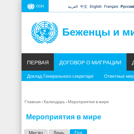
ООН
العربية
中文
English
Français
Русски
Беженцы и м
ПЕРВАЯ
ДОГОВОР О МИГРАЦИИ
Доклад Генерального секретаря
Ответные ме
Главная
›
Календарь
›
Мероприятия в мире
Вы
здесь
Мероприятия в мире
Г
Месяц
День
Год
(активная вкладка)