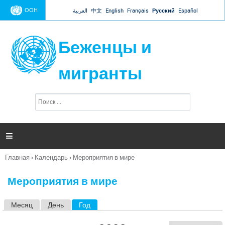
Jump to navigation
ООН
العربية
中文
English
Français
Русский
Español
Беженцы и
мигранты
П
Ф
о
о
и
р
с
к
м

а
п
Главная
›
Календарь
›
Мероприятия в мире
о
Вы
и
здесь
с
Мероприятия в мире
к
а
Месяц
День
Год
(активная вкладка)
Г
л