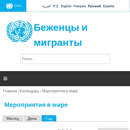
Jump to navigation
ООН
العربية
中文
English
Français
Русский
Español
Беженцы и
мигранты
П
Ф
о
о
и
р
с
к
м

а
п
Главная
›
Календарь
›
Мероприятия в мире
о
Вы
и
здесь
с
Мероприятия в мире
к
а
Месяц
День
Год
(активная вкладка)
Г
л