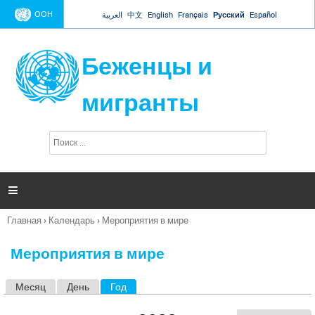
Jump to navigation
ООН
العربية
中文
English
Français
Русский
Español
Беженцы и
мигранты
П
Ф
о
о
и
р
с
к
м

а
п
Главная
›
Календарь
›
Мероприятия в мире
о
Вы
и
здесь
с
Мероприятия в мире
к
а
Месяц
День
Год
(активная вкладка)
Г
л