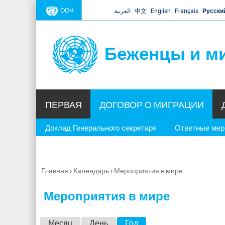
ООН
العربية
中文
English
Français
Русски
Беженцы и м
ПЕРВАЯ
ДОГОВОР О МИГРАЦИИ
Доклад Генерального секретаря
Ответные ме
Главная
›
Календарь
›
Мероприятия в мире
Вы
здесь
Мероприятия в мире
Г
Месяц
День
Год
(активная вкладка)