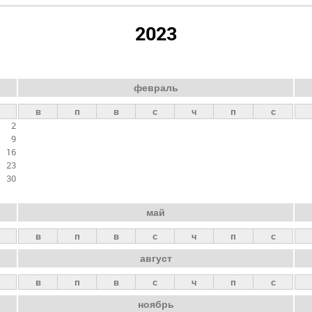
2023
февраль
в
п
в
с
ч
п
с
2
9
16
23
30
май
в
п
в
с
ч
п
с
август
в
п
в
с
ч
п
с
ноябрь