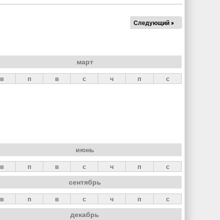
Следующий »
март
в
п
в
с
ч
п
с
июнь
в
п
в
с
ч
п
с
сентябрь
в
п
в
с
ч
п
с
декабрь