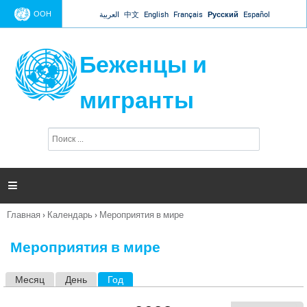
Jump to navigation
ООН
العربية
中文
English
Français
Русский
Español
Беженцы и
мигранты
П
Ф
о
о
и
р
с
к
м

а
п
Главная
›
Календарь
›
Мероприятия в мире
о
Вы
и
здесь
с
Мероприятия в мире
к
а
Месяц
День
Год
(активная вкладка)
Г
л