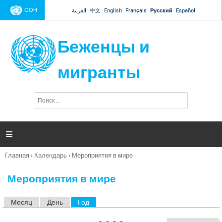
Jump to navigation
ООН
العربية
中文
English
Français
Русский
Español
Беженцы и
мигранты
П
Ф
о
о
и
р
с
к
м

а
п
Главная
›
Календарь
›
Мероприятия в мире
о
Вы
и
здесь
с
Мероприятия в мире
к
а
Месяц
День
Год
(активная вкладка)
Г
л