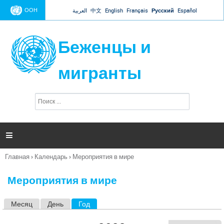
Jump to navigation
ООН
العربية
中文
English
Français
Русский
Español
Беженцы и
мигранты
П
Ф
о
о
и
р
с
к
м

а
п
Главная
›
Календарь
›
Мероприятия в мире
о
Вы
и
здесь
с
Мероприятия в мире
к
а
Месяц
День
Год
(активная вкладка)
Г
л