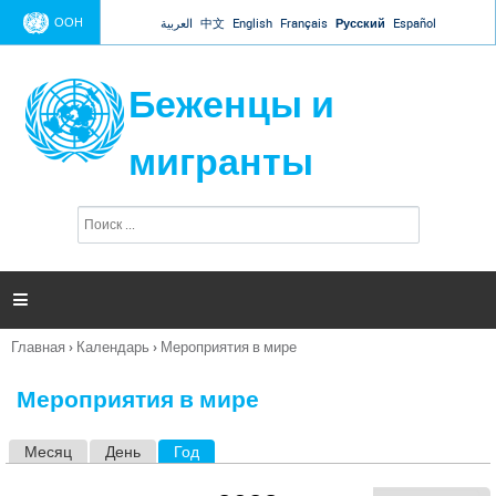
Jump to navigation
ООН
العربية
中文
English
Français
Русский
Español
Беженцы и
мигранты
П
Ф
о
о
и
р
с
к
м

а
п
Главная
›
Календарь
›
Мероприятия в мире
о
Вы
и
здесь
с
Мероприятия в мире
к
а
Месяц
День
Год
(активная вкладка)
Г
л