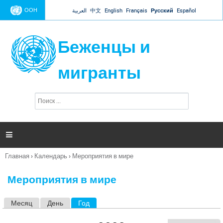
Jump to navigation
ООН
العربية
中文
English
Français
Русский
Español
Беженцы и
мигранты
П
Ф
о
о
и
р
с
к
м

а
п
Главная
›
Календарь
›
Мероприятия в мире
о
Вы
и
здесь
с
Мероприятия в мире
к
а
Месяц
День
Год
(активная вкладка)
Г
л