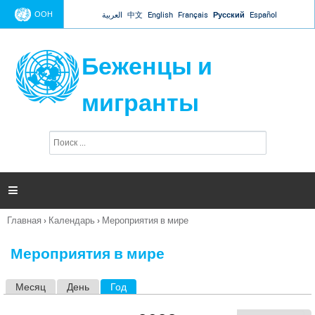
Jump to navigation
ООН
العربية
中文
English
Français
Русский
Español
Беженцы и
мигранты
П
Ф
о
о
и
р
с
к
м

а
п
Главная
›
Календарь
›
Мероприятия в мире
о
Вы
и
здесь
с
Мероприятия в мире
к
а
Месяц
День
Год
(активная вкладка)
Г
л