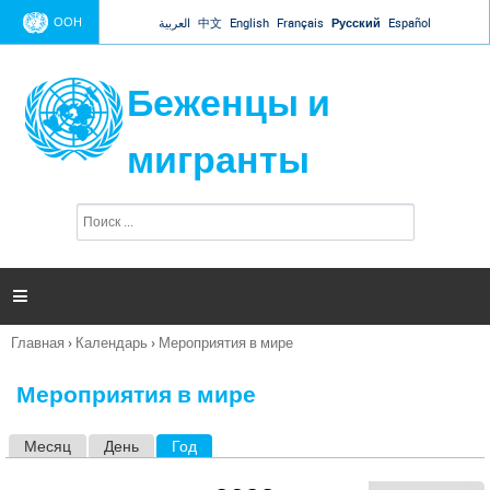
Jump to navigation
ООН
العربية
中文
English
Français
Русский
Español
Беженцы и
мигранты
П
Ф
о
о
и
р
с
к
м

а
п
Главная
›
Календарь
›
Мероприятия в мире
о
Вы
и
здесь
с
Мероприятия в мире
к
а
Месяц
День
Год
(активная вкладка)
Г
л