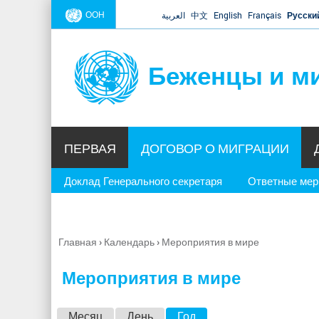
ООН
العربية
中文
English
Français
Русски
Беженцы и м
ПЕРВАЯ
ДОГОВОР О МИГРАЦИИ
Доклад Генерального секретаря
Ответные ме
Главная
›
Календарь
›
Мероприятия в мире
Вы
здесь
Мероприятия в мире
Г
Месяц
День
Год
(активная вкладка)