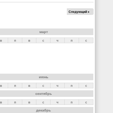
Следующий »
март
в
п
в
с
ч
п
с
июнь
в
п
в
с
ч
п
с
сентябрь
в
п
в
с
ч
п
с
декабрь