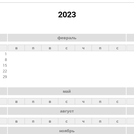
2023
февраль
в
п
в
с
ч
п
с
1
8
15
22
29
май
в
п
в
с
ч
п
с
август
в
п
в
с
ч
п
с
ноябрь