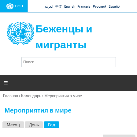
Jump to navigation
ООН
العربية
中文
English
Français
Русский
Español
Беженцы и
мигранты
П
Ф
о
о
и
р
с
к
м

а
п
Главная
›
Календарь
›
Мероприятия в мире
о
Вы
и
здесь
с
Мероприятия в мире
к
а
Месяц
День
Год
(активная вкладка)
Г
л