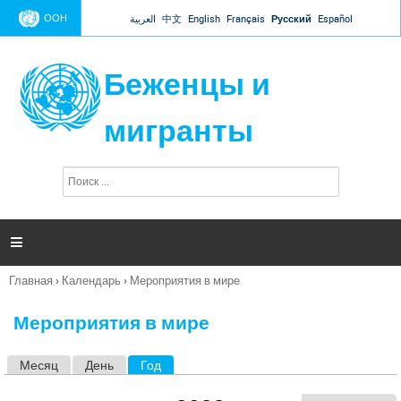
Jump to navigation
ООН
العربية
中文
English
Français
Русский
Español
Беженцы и
мигранты
П
Ф
о
о
и
р
с
к
м

а
п
Главная
›
Календарь
›
Мероприятия в мире
о
Вы
и
здесь
с
Мероприятия в мире
к
а
Месяц
День
Год
(активная вкладка)
Г
л