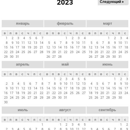
2023
Следующий »
а
в
н
ы
январь
февраль
март
е
в
п
в
с
ч
п
с
в
п
в
с
ч
п
с
в
п
в
с
ч
п
с
в
1
2
3
4
5
6
7
1
2
3
4
1
2
3
4
8
9
10
11
12
13
14
5
6
7
8
9
10
11
5
6
7
8
9
10
11
к
15
16
17
18
19
20
21
12
13
14
15
16
17
18
12
13
14
15
16
17
18
л
22
23
24
25
26
27
28
19
20
21
22
23
24
25
19
20
21
22
23
24
25
29
30
31
26
27
28
26
27
28
29
30
31
а
апрель
май
июнь
д
к
в
п
в
с
ч
п
с
в
п
в
с
ч
п
с
в
п
в
с
ч
п
с
и
1
1
2
3
4
5
6
1
2
3
2
3
4
5
6
7
8
7
8
9
10
11
12
13
4
5
6
7
8
9
10
9
10
11
12
13
14
15
14
15
16
17
18
19
20
11
12
13
14
15
16
17
16
17
18
19
20
21
22
21
22
23
24
25
26
27
18
19
20
21
22
23
24
23
24
25
26
27
28
29
28
29
30
31
25
26
27
28
29
30
30
июль
август
сентябрь
в
п
в
с
ч
п
с
в
п
в
с
ч
п
с
в
п
в
с
ч
п
с
1
1
2
3
4
5
1
2
2
3
4
5
6
7
8
6
7
8
9
10
11
12
3
4
5
6
7
8
9