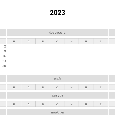
2023
февраль
в
п
в
с
ч
п
с
2
9
16
23
30
май
в
п
в
с
ч
п
с
август
в
п
в
с
ч
п
с
ноябрь