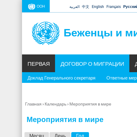
ООН
العربية
中文
English
Français
Русски
Беженцы и м
ПЕРВАЯ
ДОГОВОР О МИГРАЦИИ
Доклад Генерального секретаря
Ответные ме
Главная
›
Календарь
›
Мероприятия в мире
Вы
здесь
Мероприятия в мире
Г
Месяц
День
Год
(активная вкладка)