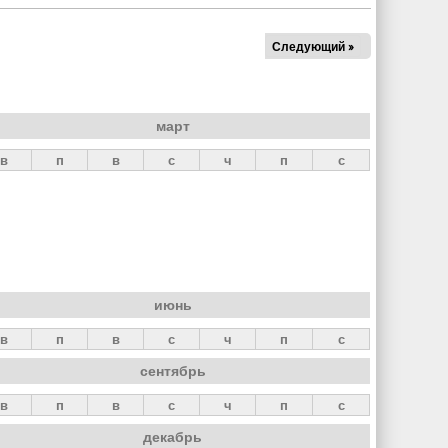
Следующий »
март
в
п
в
с
ч
п
с
июнь
в
п
в
с
ч
п
с
сентябрь
в
п
в
с
ч
п
с
декабрь